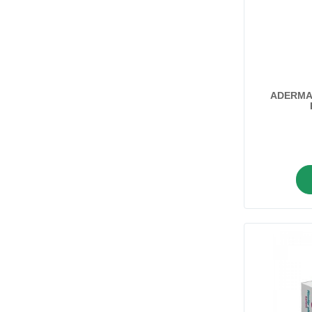
Bebimil
Becutan
Bioderma
Biorela
Biovitalis
ADERMA
Blend-a-dent
Braun
Cedevita
CeraVe
Corega
Dexeryl
Dietpharm
Dr Luigi
Ducray
Eucerin