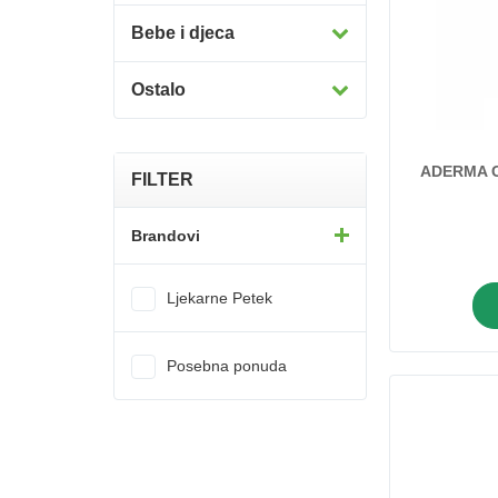
Bebe i djeca
Ostalo
ADERMA C
FILTER
Brandovi
A-derma
Ljekarne Petek
AbelaPharm
Aktival
Posebna ponuda
Almagea
Apipharma
Avene
Avent