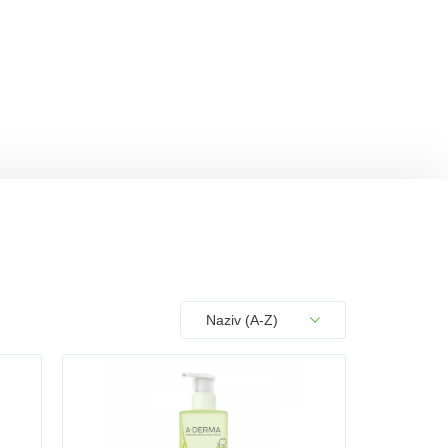
sults.
COM_PRODUCTSHOP_LIST_FULL_OR