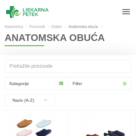
Naslovnica
Proizvodi
Ostalo
Anatomska obuća
ANATOMSKA OBUĆA
hahah
Ty
Kategorije
Filter
COM_PRODUCTSHOP_LIST_FULL_ORDERING