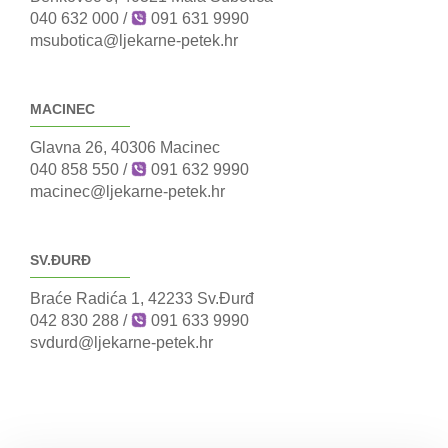
040 632 000
/
091 631 9990
msubotica@ljekarne-petek.hr
MACINEC
Glavna 26, 40306 Macinec
040 858 550
/
091 632 9990
macinec@ljekarne-petek.hr
SV.ĐURĐ
Braće Radića 1, 42233 Sv.Đurđ
042 830 288
/
091 633 9990
svdurd@ljekarne-petek.hr