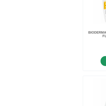
Bebimil
Becutan
Bioderma
Biorela
Biovitalis
BIODERMA
F
Blend-a-dent
Braun
Cedevita
CeraVe
Corega
Dexeryl
Dietpharm
Dr Luigi
Ducray
Eucerin