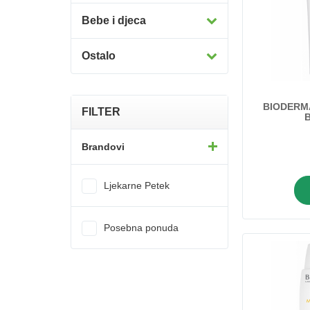
Bebe i djeca
Ostalo
BIODERM
FILTER
Brandovi
A-derma
Ljekarne Petek
AbelaPharm
Aktival
Posebna ponuda
Almagea
Apipharma
Avene
Avent