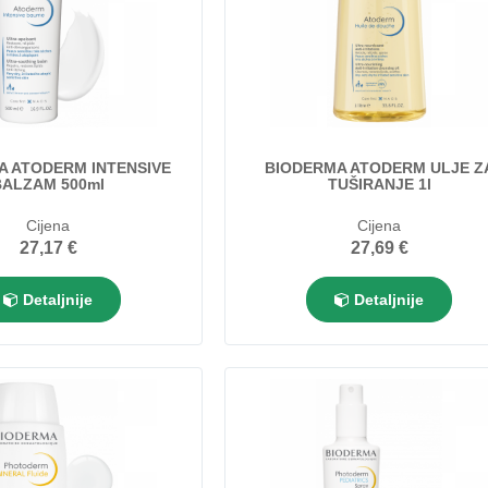
A ATODERM INTENSIVE
BIODERMA ATODERM ULJE Z
BALZAM 500ml
TUŠIRANJE 1l
Cijena
Cijena
27,17 €
27,69 €
Detaljnije
Detaljnije