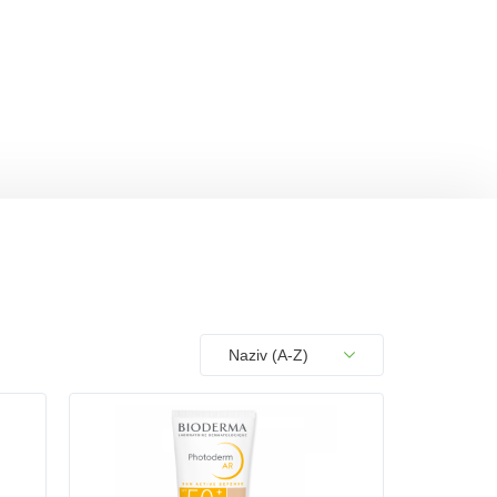
sults.
COM_PRODUCTSHOP_LIST_FULL_OR