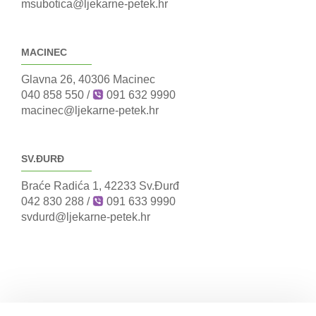
msubotica@ljekarne-petek.hr
MACINEC
Glavna 26, 40306 Macinec
040 858 550
/
091 632 9990
macinec@ljekarne-petek.hr
SV.ĐURĐ
Braće Radića 1, 42233 Sv.Đurđ
042 830 288
/
091 633 9990
svdurd@ljekarne-petek.hr