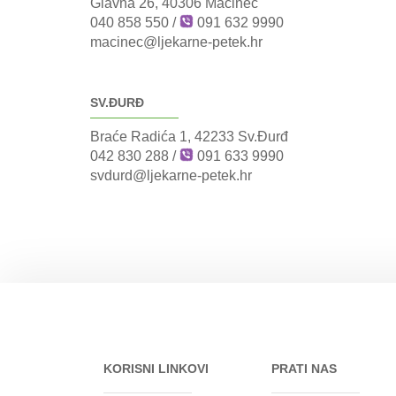
Glavna 26, 40306 Macinec
040 858 550
/
091 632 9990
macinec@ljekarne-petek.hr
SV.ĐURĐ
Braće Radića 1, 42233 Sv.Đurđ
042 830 288
/
091 633 9990
svdurd@ljekarne-petek.hr
KORISNI LINKOVI
PRATI NAS