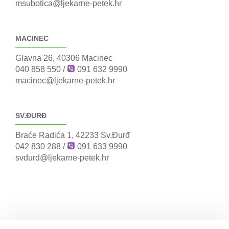
msubotica@ljekarne-petek.hr
MACINEC
Glavna 26, 40306 Macinec
040 858 550
/
091 632 9990
macinec@ljekarne-petek.hr
SV.ĐURĐ
Braće Radića 1, 42233 Sv.Đurđ
042 830 288
/
091 633 9990
svdurd@ljekarne-petek.hr