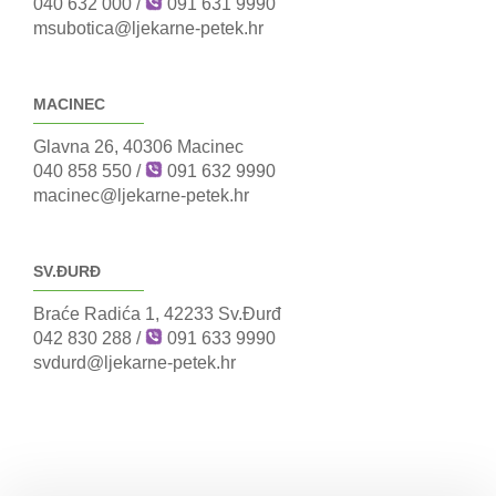
040 632 000
/
091 631 9990
msubotica@ljekarne-petek.hr
MACINEC
Glavna 26, 40306 Macinec
040 858 550
/
091 632 9990
macinec@ljekarne-petek.hr
SV.ĐURĐ
Braće Radića 1, 42233 Sv.Đurđ
042 830 288
/
091 633 9990
svdurd@ljekarne-petek.hr