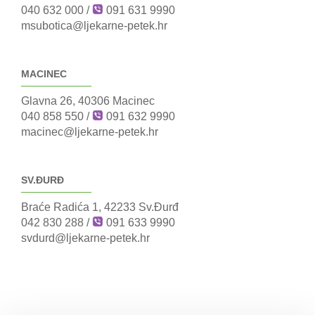
040 632 000
/
091 631 9990
msubotica@ljekarne-petek.hr
MACINEC
Glavna 26, 40306 Macinec
040 858 550
/
091 632 9990
macinec@ljekarne-petek.hr
SV.ĐURĐ
Braće Radića 1, 42233 Sv.Đurđ
042 830 288
/
091 633 9990
svdurd@ljekarne-petek.hr