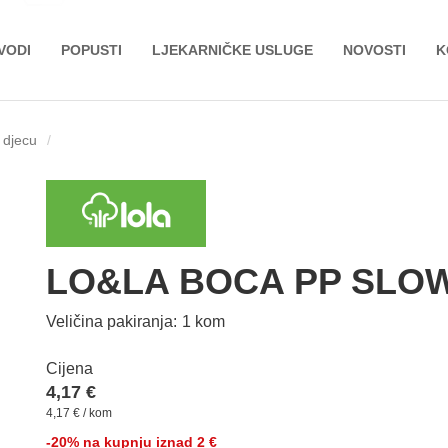
VODI
POPUSTI
LJEKARNIČKE USLUGE
NOVOSTI
K
 djecu
LO&LA BOCA PP SLOW
Veličina pakiranja:
1 kom
Cijena
4,17 €
4,17 € / kom
-20% na kupnju iznad 2 €