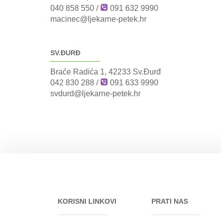
040 858 550
/
091 632 9990
macinec@ljekarne-petek.hr
SV.ĐURĐ
Braće Radića 1, 42233 Sv.Đurđ
042 830 288
/
091 633 9990
svdurd@ljekarne-petek.hr
KORISNI LINKOVI
PRATI NAS