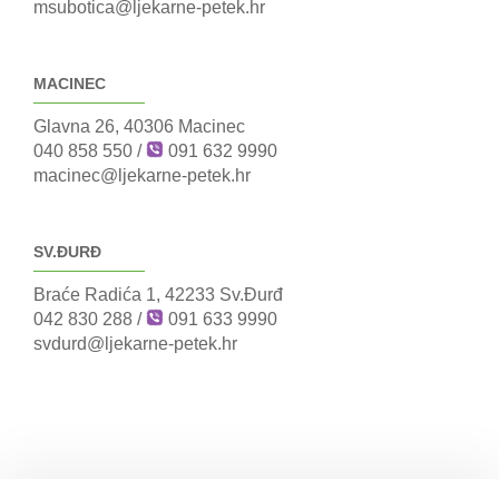
msubotica@ljekarne-petek.hr
MACINEC
Glavna 26, 40306 Macinec
040 858 550
/
091 632 9990
macinec@ljekarne-petek.hr
SV.ĐURĐ
Braće Radića 1, 42233 Sv.Đurđ
042 830 288
/
091 633 9990
svdurd@ljekarne-petek.hr