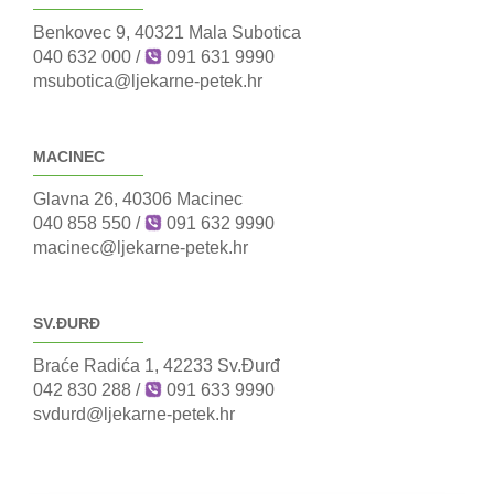
Benkovec 9, 40321 Mala Subotica
040 632 000
/
091 631 9990
msubotica@ljekarne-petek.hr
MACINEC
Glavna 26, 40306 Macinec
040 858 550
/
091 632 9990
macinec@ljekarne-petek.hr
SV.ĐURĐ
Braće Radića 1, 42233 Sv.Đurđ
042 830 288
/
091 633 9990
svdurd@ljekarne-petek.hr