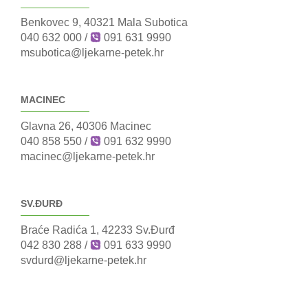
Benkovec 9, 40321 Mala Subotica
040 632 000
/
091 631 9990
msubotica@ljekarne-petek.hr
MACINEC
Glavna 26, 40306 Macinec
040 858 550
/
091 632 9990
macinec@ljekarne-petek.hr
SV.ĐURĐ
Braće Radića 1, 42233 Sv.Đurđ
042 830 288
/
091 633 9990
svdurd@ljekarne-petek.hr