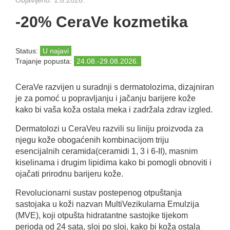
-20% CeraVe kozmetika
Status:
U najavi
Trajanje popusta:
24.08.-29.08.2026.
CeraVe razvijen u suradnji s dermatolozima, dizajniran
je za pomoć u popravljanju i jačanju barijere kože
kako bi vaša koža ostala meka i zadržala zdrav izgled.
Dermatolozi u CeraVeu razvili su liniju proizvoda za
njegu kože obogaćenih kombinacijom triju
esencijalnih ceramida(ceramidi 1, 3 i 6-II), masnim
kiselinama i drugim lipidima kako bi pomogli obnoviti i
ojačati prirodnu barijeru kože.
Revolucionarni sustav postepenog otpuštanja
sastojaka u koži nazvan MultiVezikularna Emulzija
(MVE), koji otpušta hidratantne sastojke tijekom
perioda od 24 sata, sloj po sloj, kako bi koža ostala