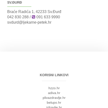
SV.ĐURĐ
Braće Radića 1, 42233 Sv.Đurđ
042 830 288
/
091 633 9990
svdurd@ljekarne-petek.hr
KORISNI LINKOVI
hzzo.hr
adiva.hr
plivazdravlje.hr
belupo.hr
zdravlje.hr