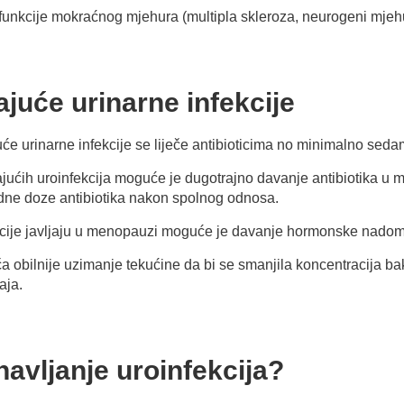
funkcije mokraćnog mjehura (multipla skleroza, neurogeni mjehur
ajuće urinarne infekcije
juće urinarne infekcije se liječe antibioticima no minimalno sed
jućih uroinfekcija moguće je dugotrajno davanje antibiotika u m
edne doze antibiotika nakon spolnog odnosa.
kcije javljaju u menopauzi moguće je davanje hormonske nadomj
a obilnije uzimanje tekućine da bi se smanjila koncentracija bak
aja.
avljanje uroinfekcija?