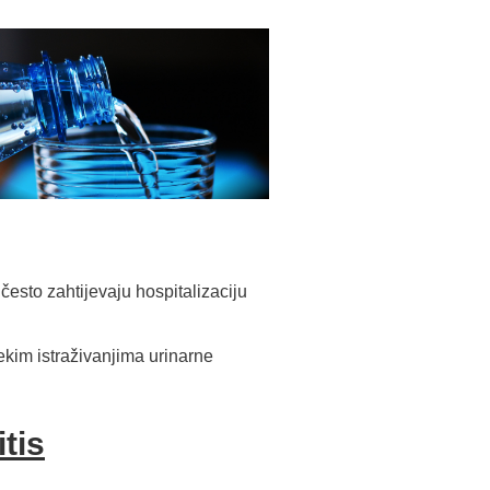
često zahtijevaju hospitalizaciju
ekim istraživanjima urinarne
tis