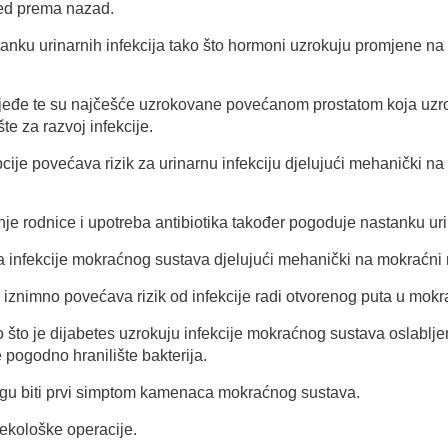
jed prema nazad.
ku urinarnih infekcija tako što hormoni uzrokuju promjene na 
rjeđe te su najčešće uzrokovane povećanom prostatom koja uz
šte za razvoj infekcije.
cije povećava rizik za urinarnu infekciju djelujući mehanički 
je rodnice i upotreba antibiotika također pogoduje nastanku urin
 infekcije mokraćnog sustava djelujući mehanički na mokraćni m
 iznimno povećava rizik od infekcije radi otvorenog puta u mokr
ao što je dijabetes uzrokuju infekcije mokraćnog sustava oslab
e pogodno hranilište bakterija.
ogu biti prvi simptom kamenaca mokraćnog sustava.
nekološke operacije.