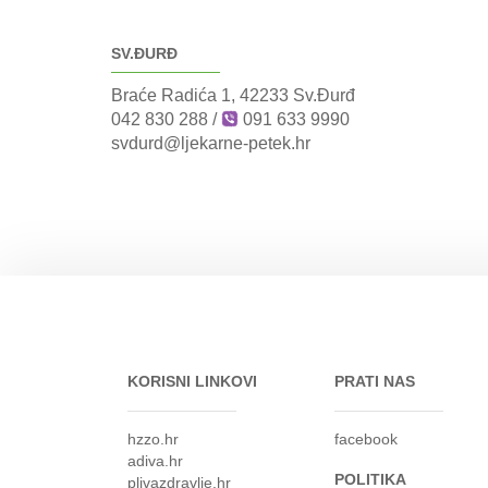
SV.ĐURĐ
Braće Radića 1, 42233 Sv.Đurđ
042 830 288
/
091 633 9990
svdurd@ljekarne-petek.hr
KORISNI LINKOVI
PRATI NAS
hzzo.hr
facebook
adiva.hr
POLITIKA
plivazdravlje.hr