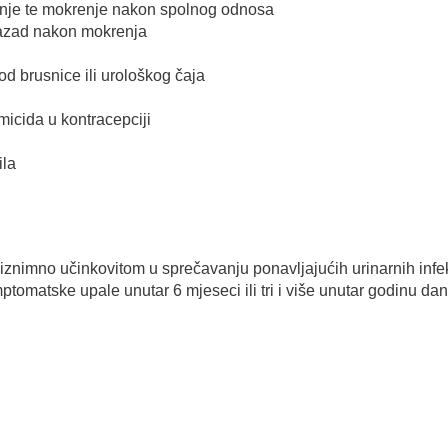
enje te mokrenje nakon spolnog odnosa
nazad nakon mokrenja
 brusnice ili urološkog čaja
micida u kontracepciji
ila
 iznimno učinkovitom u sprečavanju ponavljajućih urinarnih infe
mptomatske upale unutar 6 mjeseci ili tri i više unutar godinu dan