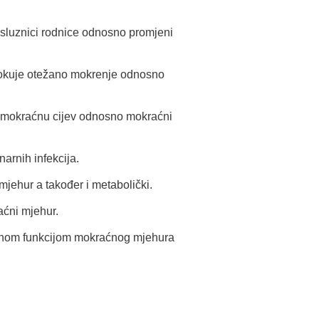
sluznici rodnice odnosno promjeni
rokuje otežano mokrenje odnosno
na mokraćnu cijev odnosno mokraćni
arnih infekcija.
jehur a također i metabolički.
aćni mjehur.
ljenom funkcijom mokraćnog mjehura