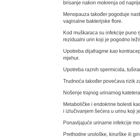
brisanje nakon mokrenja od napri
Menopauza također pogoduje nastan
vaginalne bakterijske flore.
Kod muškaraca su infekcije puno 
rezidualni urin koji je pogodno leži
Upotreba dijafragme kao kontracep
mjehur.
Upotreba raznih spermicida, tuširan
Trudnoća također povećava rizik za
Nošenje trajnog urinarnog katetera
Metaboličke i endokrine bolesti k
i izlučivanjem šećera u urinu koji j
Ponavljajuće urinarne infekcije m
Prethodne urološke, kirurške ili gi