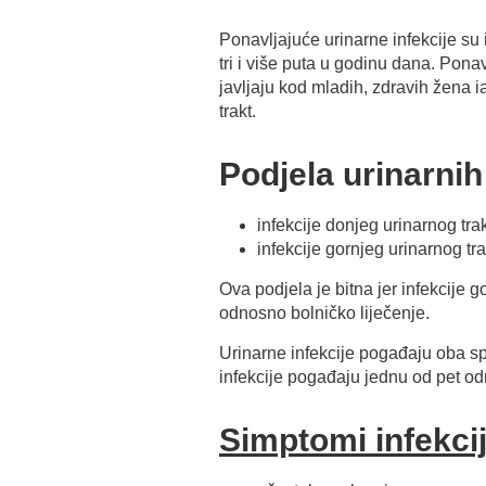
Ponavljajuće urinarne infekcije su in
tri i više puta u godinu dana. Pona
javljaju kod mladih, zdravih žena 
trakt.
Podjela urinarnih
infekcije donjeg urinarnog tra
infekcije gornjeg urinarnog tr
Ova podjela je bitna jer infekcije 
odnosno bolničko liječenje.
Urinarne infekcije pogađaju oba spo
infekcije pogađaju jednu od pet od
Simptomi infekcij