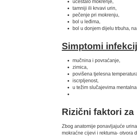
učestalo mokrenje,
tamniji ili krvavi urin,
pečenje pri mokrenju,
bol u leđima,
bol u donjem dijelu trbuha, 
Simptomi infekcij
mučnina i povraćanje,
zimica,
povišena tjelesna temperatura
iscrpljenost,
u težim slučajevima mentalna 
Rizični faktori za
Zbog anatomije ponavljajuće urinar
mokraćne cijevi i rektuma- otvora 