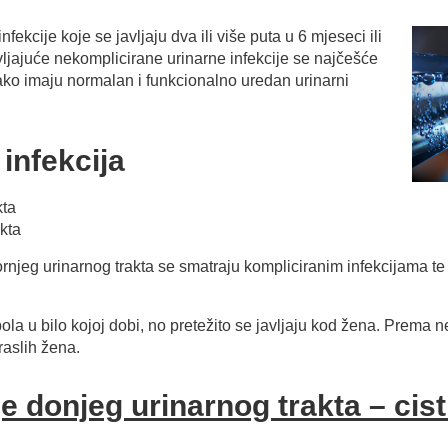
fekcije koje se javljaju dva ili više puta u 6 mjeseci ili
vljajuće nekomplicirane urinarne infekcije se najčešće
iako imaju normalan i funkcionalno uredan urinarni
 infekcija
kta
akta
gornjeg urinarnog trakta se smatraju kompliciranim infekcijama te 
la u bilo kojoj dobi, no pretežito se javljaju kod žena. Prema n
raslih žena.
e donjeg urinarnog trakta – cisti