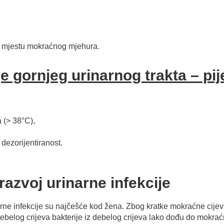
na mjestu mokraćnog mjehura.
e gornjeg urinarnog trakta – pije
 (> 38°C),
dezorijentiranost.
 razvoj urinarne infekcije
ne infekcije su najčešće kod žena. Zbog kratke mokraćne cijevi
debelog crijeva bakterije iz debelog crijeva lako dođu do mokra