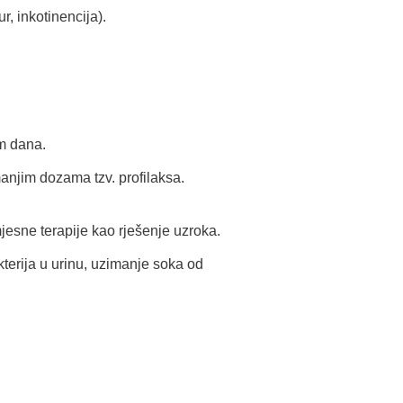
, inkotinencija).
am dana.
anjim dozama tzv. profilaksa.
esne terapije kao rješenje uzroka.
terija u urinu, uzimanje soka od